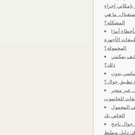
بإمكاني إجراء
ستقبال، ما هي
المشكلة؟
أخطاء أمرًا
بيقات الأجهزة
المحمولة؟
يف يمكنني
ذلك؟
ساسي بدون
ء تطبيق جوال؟
ل عبر متجر
يقات للحاسوب
ف المحمول
الخاص بك
 جوال ناجح
ك: دليل مبسّط