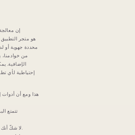
إن معالجة
محددة جهوية أو لد
إحتياطية لأي تطب
هذا ومع أن أدوات إ
تتمتع الب
لا شكّ أنك تسأل نفسك عن التحديات التي قد تواجهك في أثناء عملية التطوير أو حتى بعدها.