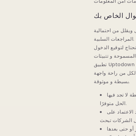
جوال الخاص بك
ويقلل من احتمالية
المراجعات السلبية. Uptodown App Retail store هو متجر التطبيق المفتوح بالكامل بدون أي موانع
حتاج لتوقيع الدخول
APK من خوادمنا، يكتشف أيضا
تطبيق Uptodown Software Store ملفات XAPK مع بيانات OBB الإضافية. يمكنك القيام بنسخ
الكل من راحة واجهة
بسيطة و موثوقة.
ة لا تجد فيها
الحل متوفرًا.
 الاعتماد على