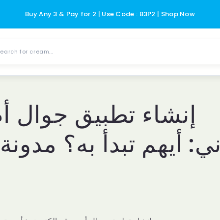
Buy Any 3 & Pay for 2 | Use Code : B3P2 | Shop Now
earch for cream...
إنشاء تطبيق جوال أ
ني: أيهم تبدأ به؟ مدون