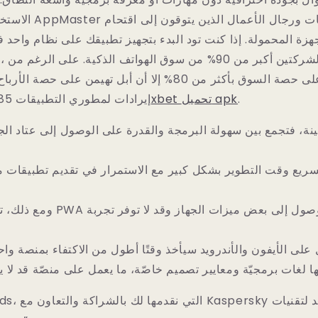
الاستخدام في جوهرها، يع
زة المحمولة. إذا كنت تود البدء بتجهيز تطبيقك على نظام واحد ف
أن أندرويد يسيطر على حصة السوق بأكثر من 80% إلا أن أبل تهيمن
.
1xbet تحميل apk
إيرادات لمطوري التطبيقات 85% أكبر من أندرويد
ينة، فتجمع بين سهولة البرمجة والقدرة على الوصول إلى عتاد الج
سريع وقت التطوير بشكل كبير مع الاستمرار في تقديم تطبيقات
ومع ذلك، تفتقر تطبيقات PWA إلى إمكاني
على الأيفون والأندرويد سيأخذ وقتًا أطول من الاكتفاء بمنصة وا