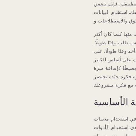
تطبيقك، فإنك تضمن
ك. استخدم البيانات
نها كلما كان أكثر
تطلب وقتًا طويلًا.
ذ وقتًا طويلًا. على
ك على أساس الكثير
 بسيطًا كإضافة ميزة
ة فكرة جيّدة تختصر
ة الأساسية
n مثل AppMaster لتبسيط عملية تطوير التطبيق.
no إلى تبسيط إنشاء التطبيقات، مما يسمح حتى للمبتدئين بإنشاء
مع المرونة وسهولة