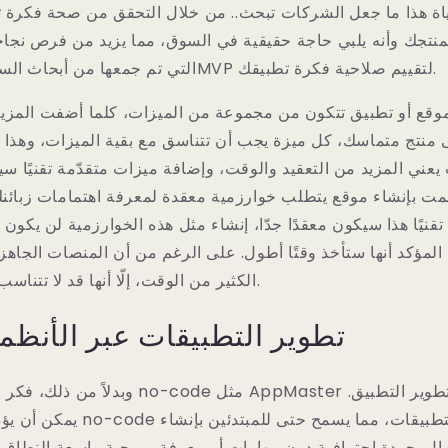
اة هذا ما جعل الشركات تبحث.. من خلال التحقق من صحة فكرة 
بمنتجك وأنه يلبي حاجة حقيقية في السوق، مما يزيد من فرص نجاح
التي تم جمعها من أبحاث السوق والاستطلاعات وMVP لتقييم صلاحية فكرة تطبيقك.
قع أو تطبيق تتكون من مجموعة من الميزات، كلما أضفت المزيد م
 منتج متماسك، كل ميزة يجب أن تتناسق مع بقية الميزات، وهذا سي
يعني المزيد من التعقيد والوقت، وإضافة ميزات متقدّمة تقنيًا سيأخ
قمت بإنشاء موقع يتطلب خوارزمية معقدة لمعرفة اهتمامات زبائن
تقنيًا هذا سيكون معقدًا جدّا، إنشاء مثل هذه الخوارزمية لن يكون
لمؤكد أنها ستأخذ وقتًا أطول. على الرغم من أن المنصات الجاهز
الكثير من الوقت، إلّا أنها قد لا تتناسب مع فكرة مشروعك.
تطوير التطبيقات عبر الأنظم
وبدلاً من ذلك، فكر في استخدام منصات o-code
يمكن أن يؤدي استخدام الأدوات -code
ل بجودة احترافية دون مهارات أو معرفة برمجية واسعة النطاق. 