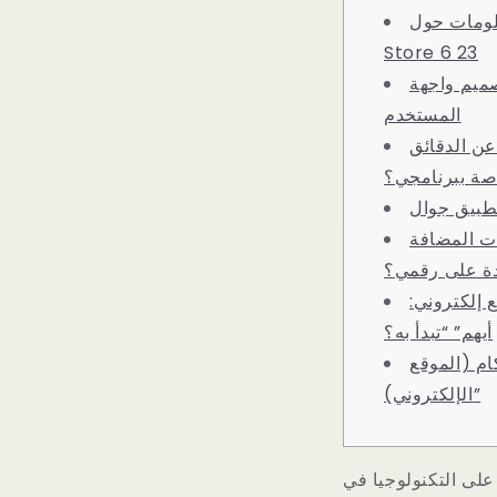
ات حول Uptodown App
Store 6 23
ميم واجهة
المستخدم
عن الدقائق
صة ببرنامجي؟
طبيق جوال
ت المضافة
دة على رقمي؟
 إلكتروني:
أيهم” “تبدأ به؟
م (الموقع
الإلكتروني)”
على التكنولوجيا في