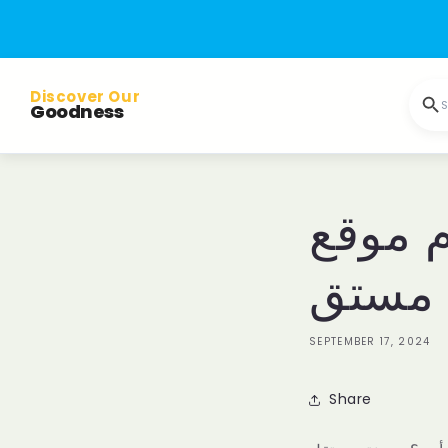
Skip to
content
Discover Our
S
Goodness
م موقع
ة مستق
SEPTEMBER 17, 2024
Share