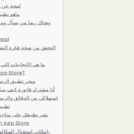
لمحة عن ه
ماهو تطبي
وهناك ربما من يسأل وما
“جوال-
التحقق من صحة فكرة التط
ما هي الإيجابيات التي 
Uptodown App Store؟
متجر تطبيق الرس
أنا مشترك فاتورة كيف يمك
استهلاكي من الدقائق والرسا
تطبيق
نشر تطبيقك على متاجر 
 App Store
بإمكاني استقبال المكالم