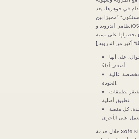
د AppMaster موردًا قويًا للشركات ورجال الأعمال الذين يتوقون إلى اقتحام
ستكون” “مخيرًا بين
نظامي أندرويد وiOS، حيث تمثل هاتين الشركتين أكبر من 90% من سوق الهواتف الذكية. على الرغم من
 على حصة الأرباح بحصولها على نسبة
وال، على أنها
أضعف أداءً.
 مخصصة عالية
الجودة.
ة الوصول إلى بعض ميزات الجهاز وقد لا توفر تجربة
تطبيق أصلية.
حدة، كل منصة
خلال خدمة Safe Kids، التي نقدمها لك بالشراكة والتعاون مع Kaspersky المزود العالمي الرائد لتقنيات