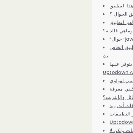
ذا التطبيق
ق الجوال ؟
هو التطبيق
وماهي فائدته؟
jawwal
بيق الخاص
بك
يتوفر عليها
مي لهواوي
نني معرفة
ئل والإنترنت؟
ات أندرويد
التطبيقات
Uptodown
ات ولكن لا